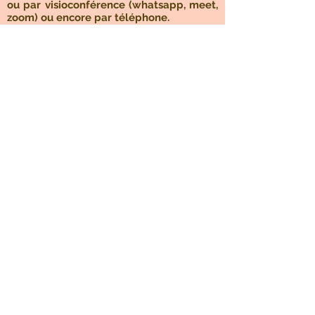
ou par visioconférence (whatsapp, meet,
zoom) ou encore par téléphone.
Le nombre de séances nécessaires est
adapté à chacun et peut varier de 1 à 5.
Le processus s’opère aussi entre les
séances en laissant faire. Il s'agit d'une
thérapie brève.
Article Nexus
Prendre rendez-vous
La maïeusthésie (
partie 1
et
partie 2
)
dans le parcours de Thierry
Tournebise, son fondateur.
Exemple d'une
séance
avec Thierry
Tournebise
La maïeusthésie ou la réjouissance